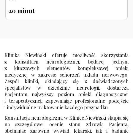
lek. Wiktor Jodkowski
N
20 minut
K
K
Poradnia Nefrologiczna
Cennik - Kardiologia
dr n. med. Henryk Komoń
Poradnia Neonatologiczna
lek. Antoni Krajewski
Poradnia Neurochirurgiczna
L
lek. Elżbieta Kowalczuk
Poradnia Neurologiczna
Cennik - Laryngologia
Klinika Niewiński oferuje możliwość skorzystania
lek. Krzysztof Kicki
Poradnia Neurologii Dziecięcej
z konsultacji neurologicznej, będącej jednym
Cennik - Leczenie bólu
z kluczowych elementów kompleksowej opieki
lek. Magda Kurowska
medycznej w zakresie schorzeń układu nerwowego.
O
M
lek. Marcin Kuligowski
Zespół kliniki, składający się z doświadczonych
specjalistów w dziedzinie neurologii, dostarcza
Poradnia Onkologiczna
Cennik - Medycyna estetyczna
lek. Marek Kulawiec
Pacjentom najwyższy poziom opieki diagnostycznej
Poradnia Ortopedii i Traumatologii Narządu Ruchu
lek. Mariusz Krekora
i terapeutycznej, zapewniając profesjonalne podejście
N
i indywidualne traktowanie każdego przypadku.
lek. Małgorzata Komsta-Goś
P
Konsultacja neurologiczna w Klinice Niewiński skupia się
Cennik - Nefrologia
lek. Monika Kuca
na szczegółowej ocenie stanu zdrowia Pacjenta,
Poradnia Pediatryczna
Cennik - Neonatologia
obejmując zarówno wywiad lekarski, jak i badanie
lek. Paweł Kwiatkowski