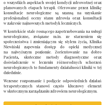
lek. dent. Adela Niewińska-Pachulska
o wszystkich aspektach swojej kondycji zdrowotnej oraz
planowanych etapach terapii. Oferowane przez klinikę
U
konsultacje neurologiczne są szansą na uzyskanie
P
profesjonalnej oceny stanu zdrowia oraz konsultacji
Cennik - Urologia
w zakresie najnowszych metodyk leczniczych.
lek. Magdalena Plewko
Cennik - Urologia Dziecięca
W kontekście stale rosnącego zapotrzebowania na usługi
lek. Zbigniew Pawlak
neurologiczne, związane m.in. ze starzeniem się
lek. dent. Michał Perkowski
społeczeństwa i zmieniającym się stylem życia, Klinika
Niewiński zapewnia dostęp do opieki medycznej
R
na najwyższym poziomie. Zorientowanie na dobro
Pacjenta, skuteczne metody diagnostyczne oraz
lek. Mikołaj Romańczuk
doświadczenie w leczeniu różnorodnych schorzeń
neurologicznych to fundamenty działalności kliniki w tej
lek. dent. Justyna Radzikowska
dziedzinie.
lek. dent. Malwina Rombel
Wczesne rozpoznanie i podjęcie odpowiednich działań
terapeutycznych stanowi często kluczowy element
S
w skutecznym zarządzaniu zdrowiem neurologicznym.
dr n. med. Krzysztof Szalecki