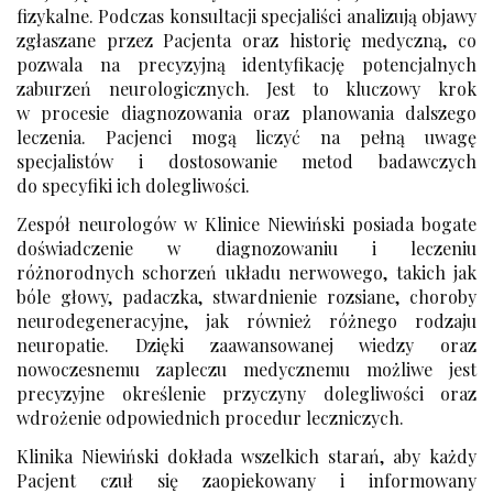
Poradnia Położniczo-Ginekologiczna
fizykalne. Podczas konsultacji specjaliści analizują objawy
Cennik - Neurochirurgia
zgłaszane przez Pacjenta oraz historię medyczną, co
Poradnia Psychiatryczna
L
Cennik - Neurologia
pozwala na precyzyjną identyfikację potencjalnych
zaburzeń neurologicznych. Jest to kluczowy krok
Cennik - Neurologia Dziecięca
lek. Krzysztof Lippki
S
w procesie diagnozowania oraz planowania dalszego
leczenia. Pacjenci mogą liczyć na pełną uwagę
M
Poradnia Stomatologiczna
O
specjalistów i dostosowanie metod badawczych
do specyfiki ich dolegliwości.
dr n. med. Adam Marcheluk
Cennik - Onkologia
U
Zespół neurologów w Klinice Niewiński posiada bogate
lek. Andrzej Mydlak
doświadczenie w diagnozowaniu i leczeniu
Cennik - Ortopedia
Poradnia Urologiczna
różnorodnych schorzeń układu nerwowego, takich jak
lek. Anna Mazur
P
bóle głowy, padaczka, stwardnienie rozsiane, choroby
Poradnia Urologii Dziecięcej
lek. Anna Małek-Jaczewska
neurodegeneracyjne, jak również różnego rodzaju
Cennik - Pediatria
neuropatie. Dzięki zaawansowanej wiedzy oraz
lek. Stanisław Mazur
nowoczesnemu zapleczu medycznemu możliwe jest
Cennik - Psychiatria
precyzyjne określenie przyczyny dolegliwości oraz
lek. Weronika Mydlińska
wdrożenie odpowiednich procedur leczniczych.
S
N
Klinika Niewiński dokłada wszelkich starań, aby każdy
Pacjent czuł się zaopiekowany i informowany
Cennik - Stomatologia